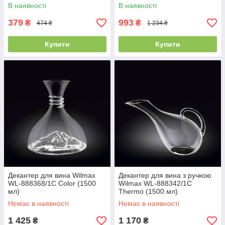
В наявності
В наявності
379
993
₴
₴
474 ₴
1 234 ₴
Купити
Купити
Декантер для вина Wilmax
Декантер для вина з ручкою
WL-888368/1C Color (1500
Wilmax WL-888342/1C
мл)
Thermo (1500 мл)
Немає в наявності
Немає в наявності
1 425
1 170
₴
₴