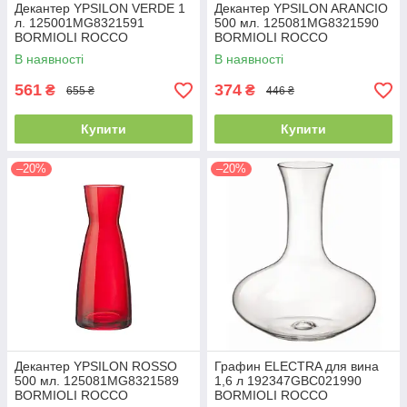
Декантер YPSILON VERDE 1
Декантер YPSILON ARANCIO
л. 125001MG8321591
500 мл. 125081MG8321590
BORMIOLI ROCCO
BORMIOLI ROCCO
В наявності
В наявності
561
374
₴
₴
655 ₴
446 ₴
Купити
Купити
–20%
–20%
Декантер YPSILON ROSSO
Графин ELECTRA для вина
500 мл. 125081MG8321589
1,6 л 192347GBC021990
BORMIOLI ROCCO
BORMIOLI ROCCO