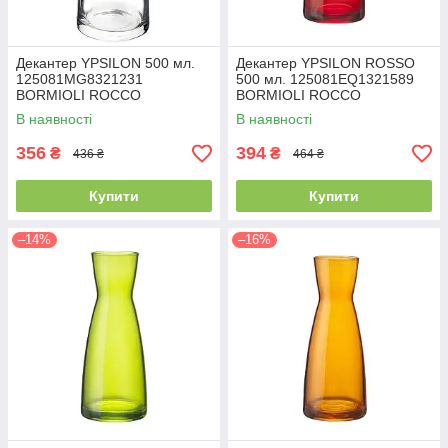
Декантер YPSILON 500 мл.
Декантер YPSILON ROSSO
125081MG8321231
500 мл. 125081EQ1321589
BORMIOLI ROCCO
BORMIOLI ROCCO
В наявності
В наявності
356
394
₴
₴
436 ₴
464 ₴
Купити
Купити
–14%
–16%