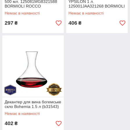
500 мл. 125081MG8321588
YPSILON 1 л.
BORMIOLI ROCCO
125001JAA321268 BORMIOLI
ROCCO
Немає в наявності
Немає в наявності
297
406
₴
₴
Декантер для вина богемське
скло Bohemia 1.5 л (b31543)
Немає в наявності
402
₴