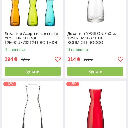
Декантер Асорті (6 кольорів)
Декантер YPSILON 250 мл
YPSILON 500 мл.
125071MSB321990
125081J87321241 BORMIOLI
BORMIOLI ROCCO
ROCCO
В наявності
В наявності
394
314
₴
₴
474 ₴
379 ₴
Купити
Купити
–18%
–15%