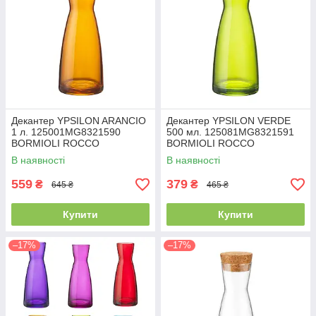
Декантер YPSILON ARANCIO
Декантер YPSILON VERDE
1 л. 125001MG8321590
500 мл. 125081MG8321591
BORMIOLI ROCCO
BORMIOLI ROCCO
В наявності
В наявності
559
379
₴
₴
645 ₴
465 ₴
Купити
Купити
–17%
–17%