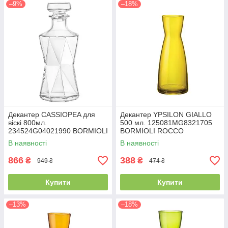
–9%
–18%
Декантер CASSIOPEA для
Декантер YPSILON GIALLO
віскі 800мл.
500 мл. 125081MG8321705
234524G04021990 BORMIOLI
BORMIOLI ROCCO
ROCCO
В наявності
В наявності
866
388
₴
₴
949 ₴
474 ₴
Купити
Купити
–13%
–18%