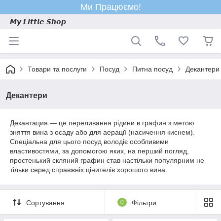
Ми Працюємо!
𝙈𝙮 𝙇𝙞𝙩𝙩𝙡𝙚 𝙎𝙝𝙤𝙥
Товари та послуги
Посуд
Питна посуд
Декантери
Декантери
Декантация — це переливання рідини в графин з метою
зняття вина з осаду або для аерації (насичення киснем).
Спеціальна для цього посуд володіє особливими
властивостями, за допомогою яких, на перший погляд,
простенький скляний графин став настільки популярним не
тільки серед справжніх цінителів хорошого вина.
Сортування
0
Фільтри