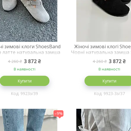
чі зимові клоги ShoesBand
Жіночі зимові клогі Sho
р латте натуральна замша
Чорні натуральна замша 
риті на хутрі 39 (25,5 см)
на хутрі 37 (24 см) (S992
3 872 ₴
3 872 ₴
4 260 ₴
4 260 ₴
(S99231з)
В наявності
В наявності
Купити
Купити
9923з/39
9923-3з/37
–9%