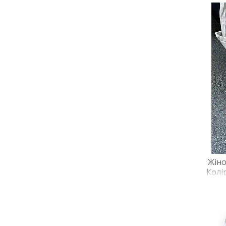
Жіно
Колі
за