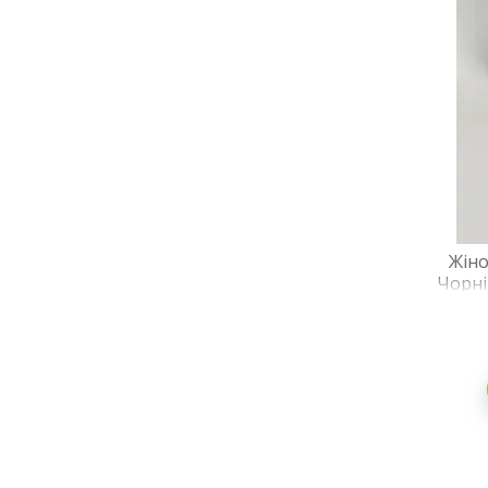
Жіно
Чорні
на ху