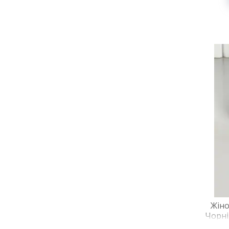
Жіно
Чорні
на ху