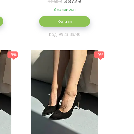
3 872 ₴
4 260 ₴
1-1з)
В наявності
Купити
9923-3з/40
–9%
–9%