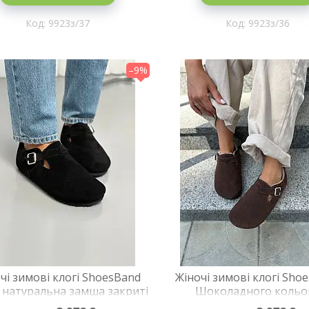
9923з/37
9923з/36
–9%
чі зимові клогі ShoesBand
Жіночі зимові клогі Sho
 натуральна замша закриті
Шоколадного кольо
трі 36 (23,5 см) (S99231-3з)
натуральна замша закри