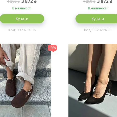
3 872 ₴
3 872 ₴
4 260 ₴
4 260 ₴
хутрі 38 (24,5 см) (S9923
В наявності
В наявності
Купити
Купити
9923-3з/36
9923-1з/38
–9%