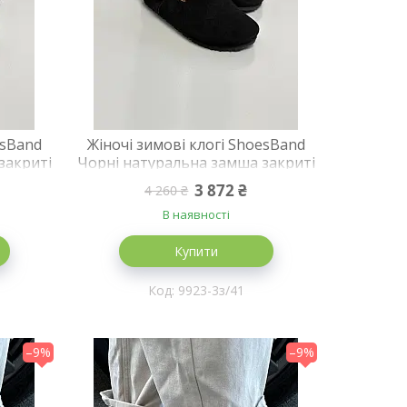
esBand
Жіночі зимові клогі ShoesBand
закриті
Чорні натуральна замша закриті
31-3з)
на хутрі 41 (26,5 см) (S99231-3з)
3 872 ₴
4 260 ₴
В наявності
Купити
9923-3з/41
–9%
–9%