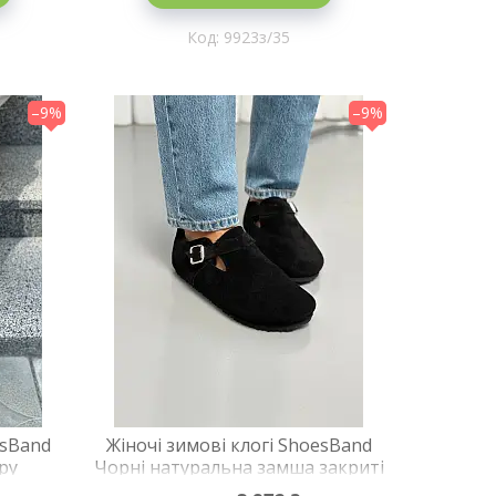
9923з/35
–9%
–9%
esBand
Жіночі зимові клогі ShoesBand
ру
Чорні натуральна замша закриті
ті на
на хутрі 40 (26 см) (S99231-3з)