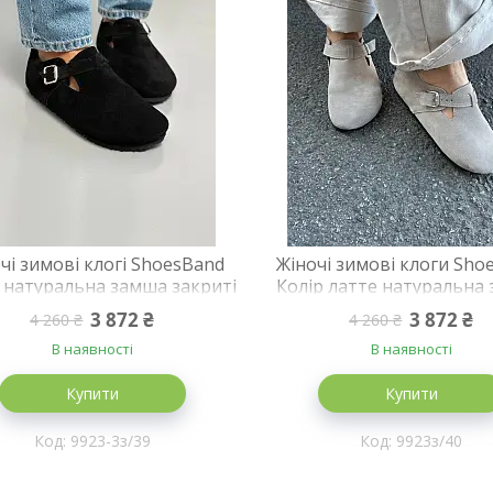
чі зимові клогі ShoesBand
Жіночі зимові клоги Sho
 натуральна замша закриті
Колір латте натуральна
трі 39 (25,5 см) (S99231-3з)
закриті на хутрі 40 (26
3 872 ₴
3 872 ₴
4 260 ₴
4 260 ₴
(S99231з)
В наявності
В наявності
Купити
Купити
9923-3з/39
9923з/40