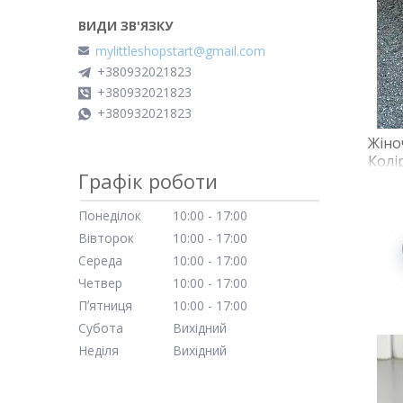
mylittleshopstart@gmail.com
+380932021823
+380932021823
+380932021823
Жіно
Колі
Графік роботи
зак
Понеділок
10:00
17:00
Вівторок
10:00
17:00
Середа
10:00
17:00
Четвер
10:00
17:00
Пʼятниця
10:00
17:00
Субота
Вихідний
Неділя
Вихідний