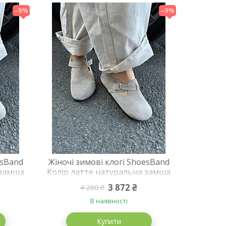
–9%
–9%
esBand
Жіночі зимові клогі ShoesBand
 замша
Колір латте натуральна замша
5 см)
закриті на хутрі 35 (23 см)
3 872 ₴
4 260 ₴
(S99231з)
В наявності
Купити