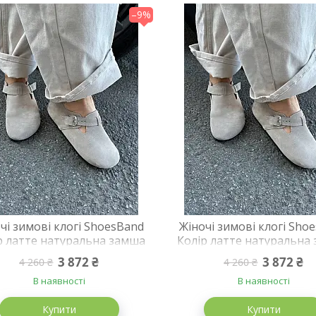
–9%
чі зимові клогі ShoesBand
Жіночі зимові клогі Sho
р латте натуральна замша
Колір латте натуральна
криті на хутрі 37 (24 см)
закриті на хутрі 36 (23,
3 872 ₴
3 872 ₴
4 260 ₴
4 260 ₴
(S99231з)
(S99231з)
В наявності
В наявності
Купити
Купити