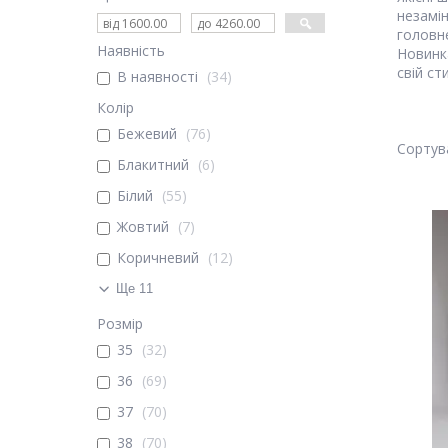
незамін
головн
Наявність
Новинка
свій ст
В наявності
34
Колір
Бежевий
76
Блакитний
6
Білий
55
Жовтий
7
Коричневий
12
Ще 11
Розмір
35
32
36
69
37
70
38
70