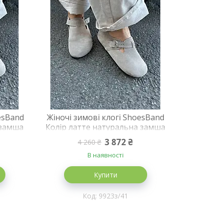
esBand
Жіночі зимові клогі ShoesBand
 замша
Колір латте натуральна замша
 см)
закриті на хутрі 41 (26,5 см)
3 872 ₴
4 260 ₴
(S99231з)
В наявності
Купити
9923з/41