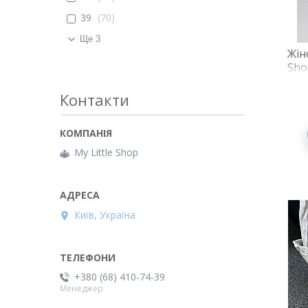
39
70
Ще 3
Жін
Sho
шк
шкі
Контакти
My Little Shop
Київ, Україна
+380 (68) 410-74-39
Менеджер