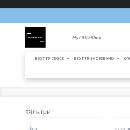
𝙈𝙮 𝙇𝙞𝙩𝙩𝙡𝙚 𝙎𝙝𝙤𝙥
ВЗУТТЯ CROCS
ВЗУТТЯ SHOESBAND
СП
Фільтри
Ціна
Якісні 