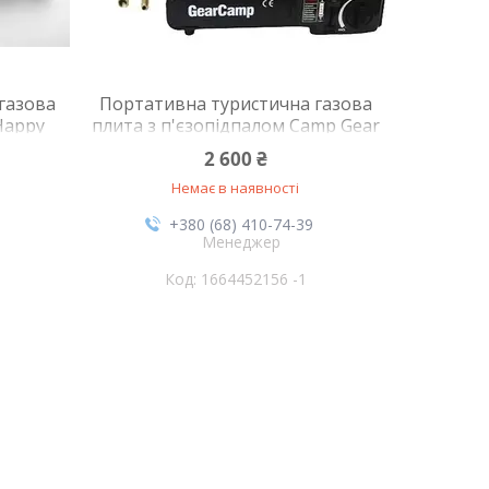
газова
Портативна туристична газова
Happy
плита з п'єзопідпалом Camp Gear
ї дії з
BDZ-155-A з пластиковим кейсом
2 600 ₴
0 Вт
+ штуцер на балон
Немає в наявності
+380 (68) 410-74-39
Менеджер
1664452156 -1