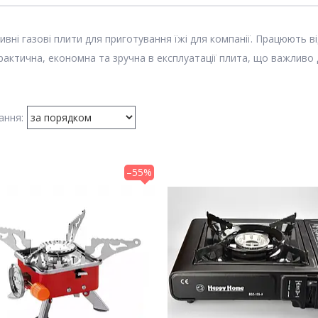
вні газові плити для приготування їжі для компанії. Працюють в
актична, економна та зручна в експлуатації плита, що важливо д
–55%