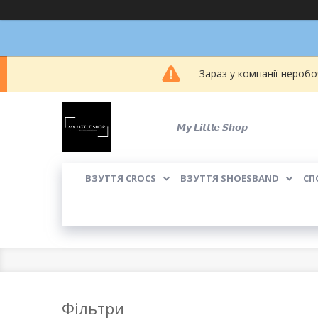
Зараз у компанії неробо
𝙈𝙮 𝙇𝙞𝙩𝙩𝙡𝙚 𝙎𝙝𝙤𝙥
ВЗУТТЯ CROCS
ВЗУТТЯ SHOESBAND
СП
Фільтри