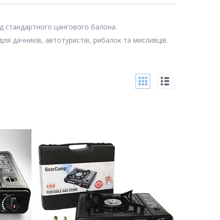
ід стандартного цангового балона.
ля дачників, автотуристів, рибалок та мисливців.