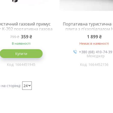
истичний газовий примус
Портативна туристична 
r K-202 портативна газова
плита з п'єзопідпалом 
альник-плитка похідна
Home BDZ-155-A подвійно
359 ₴
1 899 ₴
799 ₴
кейсом + адаптер 230
В наявності
Немає в наявності
+380 (68) 410-74-39
Купити
Менеджер
1664451945
1664452156