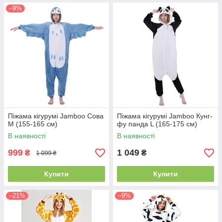
–9%
Піжама кігурумі Jamboo Сова
Піжама кігурумі Jamboo Кунг-
M (155-165 см)
фу панда L (165-175 см)
В наявності
В наявності
999
1 049
₴
₴
1 099 ₴
Купити
Купити
–21%
–9%