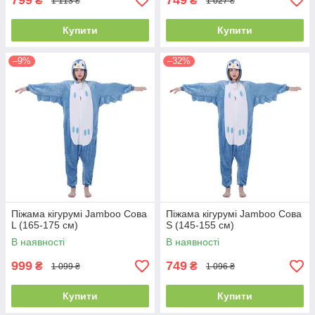
799
749
₴
₴
1 113 ₴
1 027 ₴
Купити
Купити
–9%
–32%
Піжама кігурумі Jamboo Сова
Піжама кігурумі Jamboo Сова
L (165-175 см)
S (145-155 см)
В наявності
В наявності
999
749
₴
₴
1 099 ₴
1 096 ₴
Купити
Купити