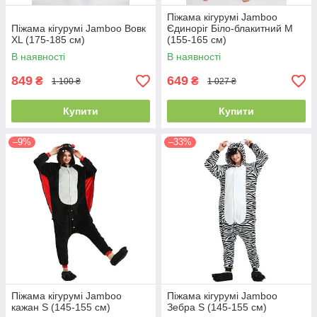
Піжама кігурумі Jamboo
Піжама кігурумі Jamboo Вовк
Єдиноріг Біло-блакитний M
XL (175-185 см)
(155-165 см)
В наявності
В наявності
849
649
₴
₴
1 100 ₴
1 027 ₴
Купити
Купити
–9%
–33%
Піжама кігурумі Jamboo
Піжама кігурумі Jamboo
кажан S (145-155 см)
Зебра S (145-155 см)