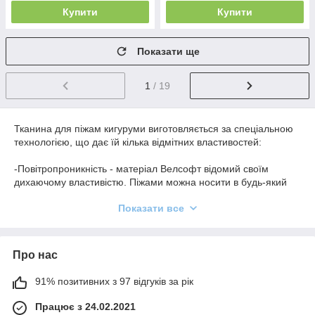
Купити
Купити
Показати ще
1
/ 19
Тканина для піжам кигуруми виготовляється за спеціальною
технологією, що дає їй кілька відмітних властивостей:
-Повітропроникність - матеріал Велсофт відомий своїм
дихаючому властивістю. Піжами можна носити в будь-який
час року і при будь-якій погоді;
Показати все
-Міцність - при тривалій шкарпетці не втрачають свій
привабливий вигляд, добре переносять ручне і машинне
прання, не сідають і не розтягуються;
-Теплоємність - завдяки довгим ворсом, матеріал дозволяє
Про нас
утримувати та зберігати температуру людського тіла.
91% позитивних з 97 відгуків за рік
Працює з 24.02.2021