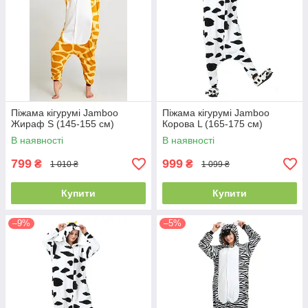
Піжама кігурумі Jamboo
Піжама кігурумі Jamboo
Жираф S (145-155 см)
Корова L (165-175 см)
В наявності
В наявності
799
999
₴
₴
1 010 ₴
1 099 ₴
Купити
Купити
–9%
–5%