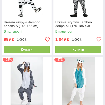
Піжама кігурумі Jamboo
Піжама кігурумі Jamboo
Корова S (145-155 см)
Зебра XL (175-185 см)
В наявності
В наявності
999
1 049
₴
₴
1 099 ₴
1 099 ₴
Купити
Купити
–23%
–37%