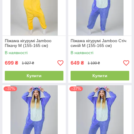
Піжама кігурумі Jamboo
Піжама кігурумі Jamboo Стіч
Пікачу M (155-165 см)
синій M (155-165 см)
В наявності
В наявності
699
649
₴
₴
1 027 ₴
1 100 ₴
Купити
Купити
–37%
–37%