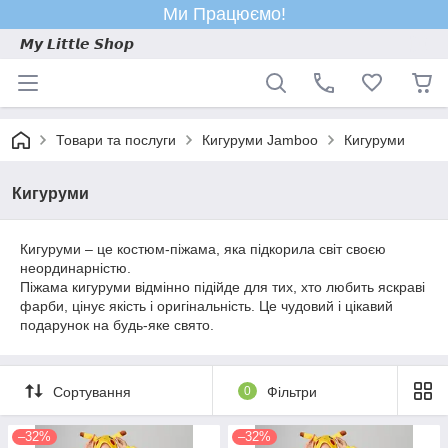
Ми Працюємо!
𝙈𝙮 𝙇𝙞𝙩𝙩𝙡𝙚 𝙎𝙝𝙤𝙥
Товари та послуги
Кигуруми Jamboo
Кигуруми
Кигуруми
Кигуруми – це костюм-піжама, яка підкорила світ своєю
неординарністю.
Піжама кигуруми відмінно підійде для тих, хто любить яскраві
фарби, цінує якість і оригінальність. Це чудовий і цікавий
подарунок на будь-яке свято.
Сортування
0
Фільтри
–32%
–32%