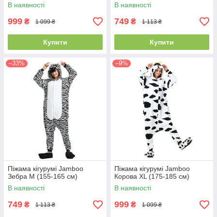
В наявності
В наявності
999
749
₴
₴
1 099 ₴
1 113 ₴
Купити
Купити
–33%
–9%
Піжама кігурумі Jamboo
Піжама кігурумі Jamboo
Зебра M (155-165 см)
Корова XL (175-185 см)
В наявності
В наявності
749
999
₴
₴
1 113 ₴
1 099 ₴