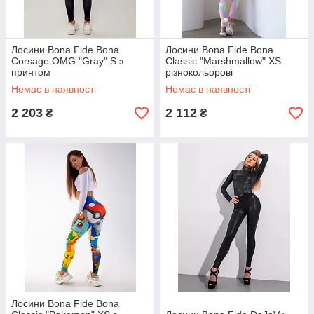
Лосини Bona Fide Bona
Лосини Bona Fide Bona
Corsage OMG "Gray" S з
Classic "Marshmallow" XS
принтом
різнокольорові
Немає в наявності
Немає в наявності
2 203
2 112
₴
₴
Лосини Bona Fide Bona