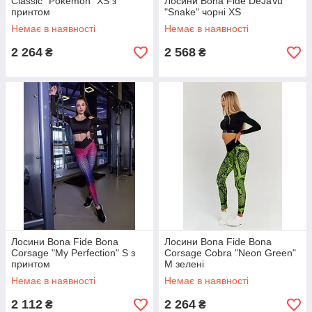
Classic "Pokemon" XS з
Лосини Bona Fide DeJaVu
принтом
"Snake" чорні XS
Немає в наявності
Немає в наявності
2 264
2 568
₴
₴
Лосини Bona Fide Bona
Лосини Bona Fide Bona
Corsage "My Perfection" S з
Corsage Cobra "Neon Green"
принтом
M зелені
Немає в наявності
Немає в наявності
2 112
2 264
₴
₴