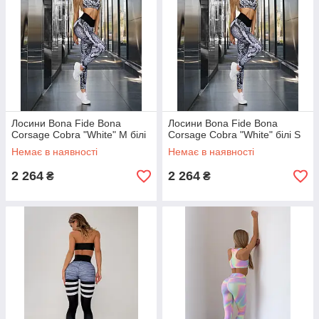
Лосини Bona Fide Bona
Лосини Bona Fide Bona
Corsage Cobra "White" M білі
Corsage Cobra "White" білі S
Немає в наявності
Немає в наявності
2 264
2 264
₴
₴